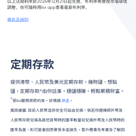
以上活期利率於2024年12月21日起生效。年利率將會按市場環境
調整。你可隨時用livi app查看最新年利率。
條款及細則
定期存款
提供港幣、人民幣及美元定期存款。幾時儲、想點
儲，定期存款^由你話事。穩儲穩賺，輕鬆累積財富。
^
受livi服務條款約束。詳情請
按此
。
風險披露: 目前人民幣並非完全可自由兌換。倘若你選擇將外幣及
人民幣存款兌換為其他貨幣時的匯率較當初兌換外幣及人民幣時的
匯率為差，則可能會因而蒙受本金損失。客戶應事先考慮及了解因