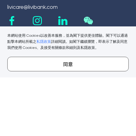
livicare@livibank.com
本網站使用 Cookies以改善本服務，並為閣下提供更佳體驗。閣下可以通過
點擊本網站所載之
私隱政策
詳細閱讀。如閣下繼續瀏覽，即表示了解及同意
我們使用 Cookies、及接受有關條款和細則及私隱政策。
同意
相關鏈接
公司資訊
重要消息
新聞中心
保安提示
監管披露
服務條款
財務報告
私隱政策聲明
氣候相關策略和披露
一般資訊
舉報系統
服務收費