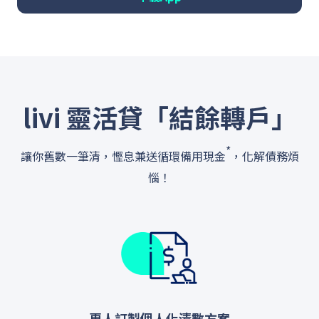
livi 靈活貸「結餘轉戶」
*
讓你舊數一筆清，慳息兼送循環備用現金
，化解債務煩
惱！
專人訂製個人化清數方案