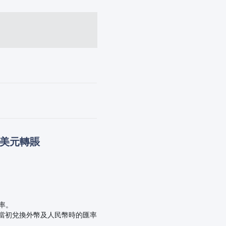
美元轉賬
利率。
較當初兌換外幣及人民幣時的匯率