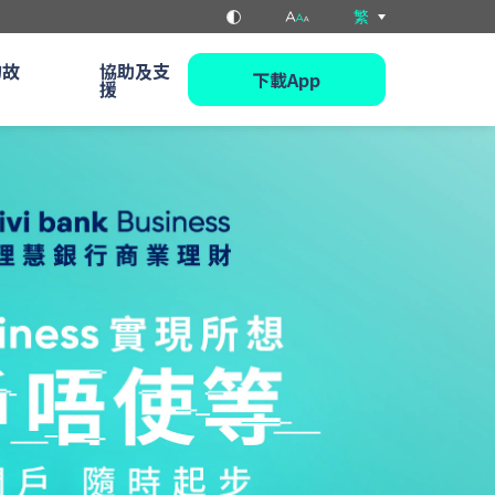
繁
的故
協助及支
下載App
援