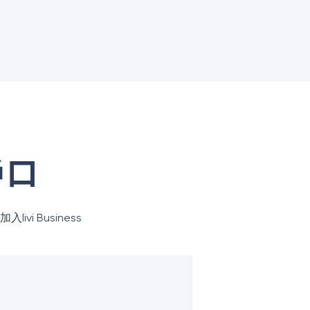
戶口
livi Business