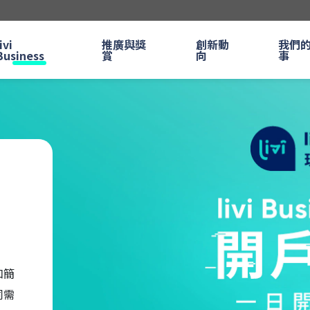
ivi
推廣與獎
創新動
我們
Business
賞
向
事
和簡
同需