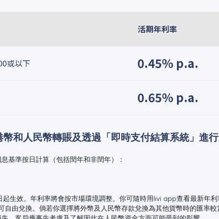
活期年利率
0.45% p.a.
000或以下
0.65% p.a.
港幣和人民幣轉賬及透過「即時支付結算系統」進行
利息基準按日計算（包括閏年和非閏年）：
1日起生效。年利率將會按市場環境調整。你可隨時用livi app查看最新年
全可自由兌換。倘若你選擇將外幣及人民幣存款兌換為其他貨幣時的匯率
損失。客戶應事先考慮及了解因此在人民幣資金方面可能受到的影響。