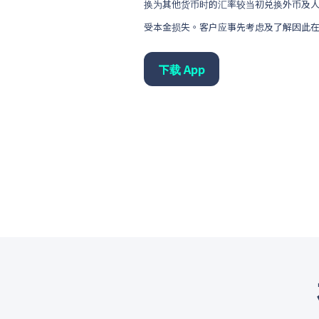
换为其他货币时的汇率较当初兑换外币及
受本金损失。客户应事先考虑及了解因此
下载 App