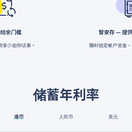
低结余门槛
智安存 — 提
款多少由你话事。
随时锁定帐户资金，
储蓄年利率
港币
人民币
美元