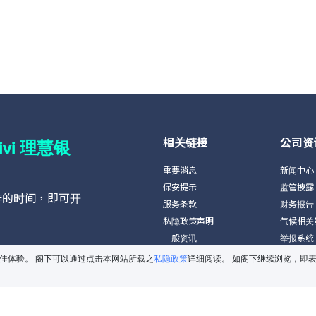
相关链接
公司资
livi 理慧银
重要消息
新闻中心
保安提示
监管披露
啡的时间，即可开
服务条款
财务报告
私隐政策声明
气候相关
一般资讯
举报系统
服务收费
供更佳体验。 阁下可以通过点击本网站所载之
私隐政策
详细阅读。 如阁下继续浏览，即
API 开放平台
负责任借贷
产品资料概要